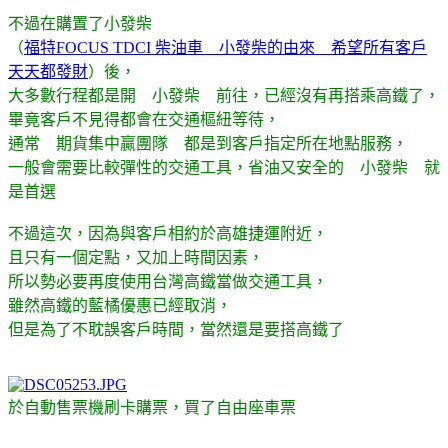
不過在購置了小發柴
（
福特FOCUS TDCI 柴油車 小發柴的由來 希望所有客戶
天天都發財
）後，
大多數行程都是開 小發柴 前往，已經沒有再搭乘高鐵了，
畢竟客戶不見得都會在交通樞紐等待，
通常 期貨集中贏團隊 都是到客戶指定所在地點服務，
一般會需要比較彈性的交通工具，省油又安全的 小發柴 就
是首選
不過這次，因為與客戶相約於高雄捷運附近，
且只有一個定點，又加上時間因素，
所以勢必要再度使用台灣高鐵當做交通工具，
雖然高鐵的藍橘優惠已經取消，
但是為了不耽誤客戶時間，當然還是要搭高鐵了
於自動售票機刷卡購票，買了自由座車票