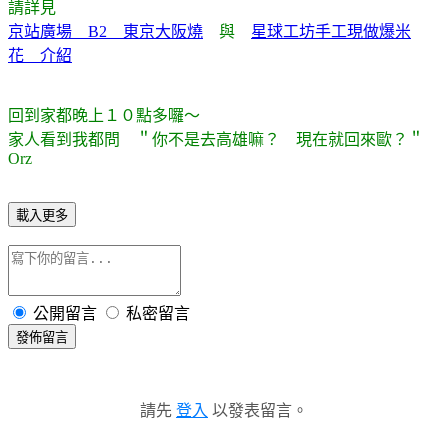
請詳見
京站廣場 B2 東京大阪燒
與
星球工坊手工現做爆米
花 介紹
回到家都晚上１０點多囉～
家人看到我都問 ＂你不是去高雄嘛？ 現在就回來歐？＂
Orz
載入更多
公開留言
私密留言
發佈留言
請先
登入
以發表留言。