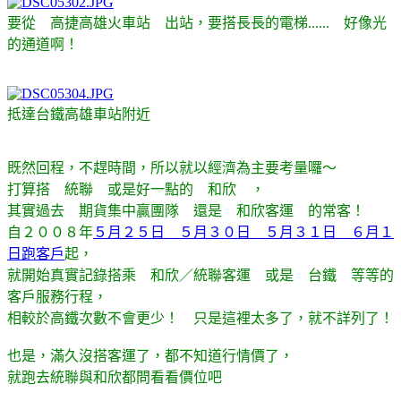
要從 高捷高雄火車站 出站，要搭長長的電梯...... 好像光
的通道啊！
抵達台鐵高雄車站附近
既然回程，不趕時間，所以就以經濟為主要考量囉～
打算搭 統聯 或是好一點的 和欣 ，
其實過去 期貨集中贏團隊 還是 和欣客運 的常客！
自２００８年
５月２５日 ５月３０日 ５月３１日 ６月１
日跑客戶
起，
就開始真實記錄搭乘 和欣／統聯客運 或是 台鐵 等等的
客戶服務行程，
相較於高鐵次數不會更少！ 只是這裡太多了，就不詳列了！
也是，滿久沒搭客運了，都不知道行情價了，
就跑去統聯與和欣都問看看價位吧