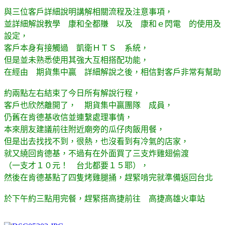
與三位客戶詳細說明講解相關流程及注意事項，
並詳細解說教學 康和全都賺 以及 康和ｅ閃電 的使用及
設定，
客戶本身有接觸過 凱衛ＨＴＳ 系統，
但是並未熟悉使用其強大互相搭配功能，
在經由 期貨集中贏 詳細解說之後，相信對客戶非常有幫助
約兩點左右結束了今日所有解說行程，
客戶也欣然離開了， 期貨集中贏團隊 成員，
仍舊在肯德基收信並連繫處理事情，
本來朋友建議前往附近廟旁的瓜仔肉飯用餐，
但是出去找找不到，很熱，也沒看到有冷氣的店家，
就又繞回肯德基，不過有在外面買了三支炸雞翅偷渡
（一支才１０元！ 台北都要１５耶），
然後在肯德基點了四隻烤雞腿捅，趕緊啃完就準備返回台北
於下午約三點用完餐，趕緊搭高捷前往 高捷高雄火車站