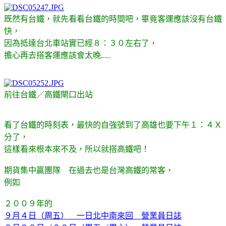
既然有台鐵，就先看看台鐵的時間吧，畢竟客運應該沒有台鐵
快，
因為抵達台北車站實已經８：３０左右了，
擔心再去搭客運應該會太晚.....
前往台鐵／高鐵閘口出站
看了台鐵的時刻表，最快的自強號到了高雄也要下午１：４Ｘ
分了，
這樣看來根本來不及，所以就搭高鐵吧！
期貨集中贏團隊 在過去也是台灣高鐵的常客，
例如
２００９年的
９月４日（周五） 一日北中南來回 營業員日誌