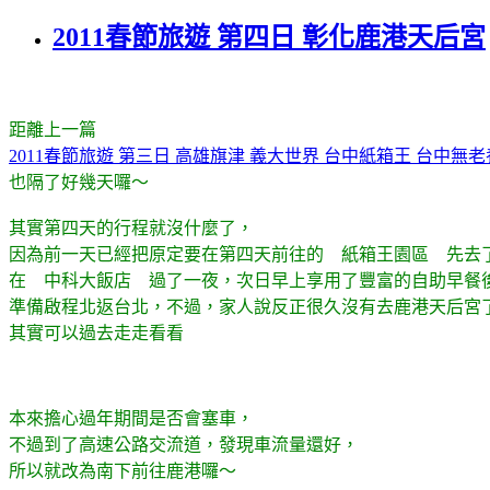
2011春節旅遊 第四日 彰化鹿港天后宮
距離上一篇
2011春節旅遊 第三日 高雄旗津 義大世界 台中紙箱王 台中無
也隔了好幾天囉～
其實第四天的行程就沒什麼了，
因為前一天已經把原定要在第四天前往的 紙箱王園區 先去
在 中科大飯店 過了一夜，次日早上享用了豐富的自助早餐
準備啟程北返台北，不過，家人說反正很久沒有去鹿港天后宮
其實可以過去走走看看
本來擔心過年期間是否會塞車，
不過到了高速公路交流道，發現車流量還好，
所以就改為南下前往鹿港囉～