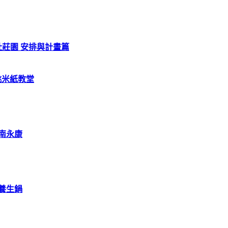
新社莊園 安排與計畫篇
 桃米紙教堂
台南永康
老養生鍋