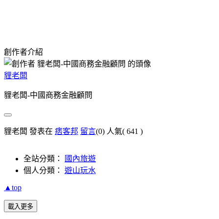
創作者介紹
貍老闆
貍老闆-中國商務金融顧問
貍老闆 發表在
痞客邦
留言
(0)
人氣(
641
)
全站分類：
國內旅遊
個人分類：
遊山玩水
▲top
載入更多