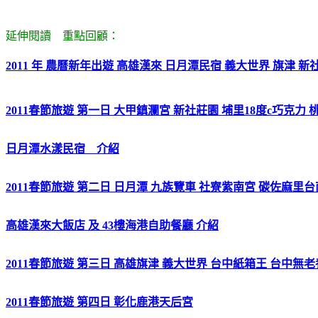
延伸閱讀 重點回顧：
2011 年 農曆新年出遊 高雄漢來 日月潭民宿 義大世界 旗津 
2011春節旅遊 第一日 大甲鎮瀾宮 新社莊園 埔里18度c巧克力
日月潭水漾民宿 介紹
2011春節旅遊 第二日 日月潭 九族覽車 社寮紫南宮 碳佐麻里
高雄漢來大飯店 及 43樓海港自助餐廳 介紹
2011春節旅遊 第三日 高雄旗津 義大世界 台中紙箱王 台中無
2011春節旅遊 第四日 彰化鹿港天后宮