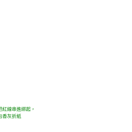
把紅線串進綁起，
包香灰折紙