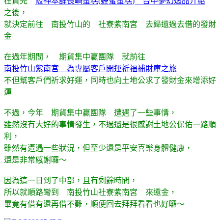
在買完
阪神本舖長崎蛋糕(蜂蜜蛋糕) 台中夢幻逸品介紹
之後，
就決定前往 南投竹山的 社寮紫南宮 去歸還過去借的發財
金
在過年期間， 期貨集中贏團隊 就前往
南投竹山紫南宮 為專屬客戶開運祈福補財庫之旅
不但幫客戶們祈求好運，同時也向土地公求了發財金來增添好
運
不過，今年 期貨集中贏團隊 遭遇了一些事情，
雖然沒有大好的事情發生，不過還是很感謝土地公保佑一路順
利，
雖然有遭遇一些狀況，但至少還是平安喜樂身體健康，
還是非常感謝囉～
因為這一日到了中部，且有剩餘時間，
所以就順路彎到 南投竹山社寮紫南宮 來還金，
畢竟有借有還再借不難，順便回去拜拜看看也好囉～