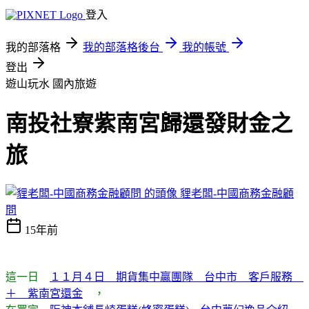
登入
我的部落格
我的部落格後台
我的帳號
登出
遊山玩水
國內旅遊
南投社寮紫南宮歸還發財金之
旅
貍老闆-中國商務金融顧
問
15年前
這一日
１１月４日 期貨集中贏團隊 台中市 客戶服務
＋ 紫南宮還金
，