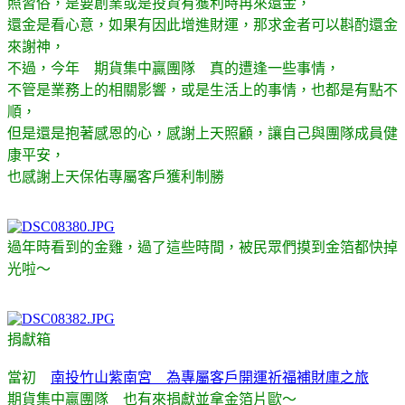
照習俗，是要創業或是投資有獲利時再來還金，
還金是看心意，如果有因此增進財運，那求金者可以斟酌還金
來謝神，
不過，今年 期貨集中贏團隊 真的遭逢一些事情，
不管是業務上的相關影響，或是生活上的事情，也都是有點不
順，
但是還是抱著感恩的心，感謝上天照顧，讓自己與團隊成員健
康平安，
也感謝上天保佑專屬客戶獲利制勝
過年時看到的金雞，過了這些時間，被民眾們摸到金箔都快掉
光啦～
捐獻箱
當初
南投竹山紫南宮 為專屬客戶開運祈福補財庫之旅
期貨集中贏團隊 也有來捐獻並拿金箔片歐～