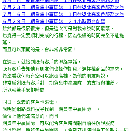
８月１日 期貨集中贏團隊 １日往返北高客戶服務之旅
７月２３日 期貨集中贏團隊 １日往返北高客戶服務之旅
７月１６日 期貨集中贏團隊 １日往返北高客戶服務之旅
６月２９日 期貨集中贏團隊 ２４小時環台創舉
雖然都是很累很拚，但是這次可是對我來說時間最緊，
也覺得一定要順利完成的行程，因為後續的時間完全不能拖
延，
而且可以預期的是，會非常非常累！
在週三，就接到既有客戶的聯絡電話，
既有客戶告知他有朋友們也操作期貨／選擇權商品的需求，
希望看我何時有空可以跑趟高雄，為他的朋友解說，
非常感謝既有客戶對 期貨集中贏團隊 的支持與推薦，
所以就著手安排時間
同日，嘉義的客戶也來電，
說明從網路資料搜尋找到 期貨集中贏團隊 ，
價位上他們滿滿意的，而且
期貨集中贏團隊 可以配合客戶時間親自前往解說服務，
所以選擇 期貨集中贏團隊 ，希望安排時間為五位親友一同