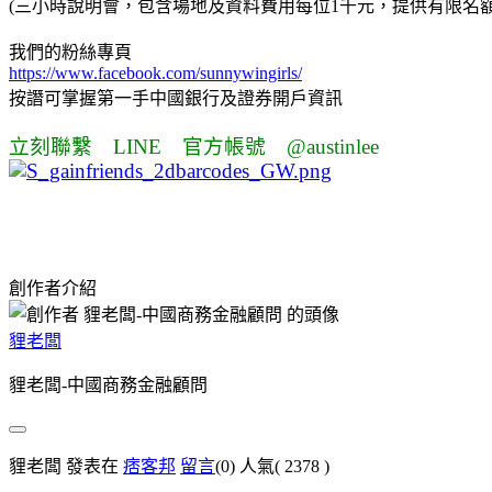
(三小時說明會，包含場地及資料費用每位1千元，提供有限名額
我們的粉絲專頁
https://www.facebook.com/sunnywingirls/
按譖可掌握第一手中國銀行及證券開戶資訊
立刻聯繫 LINE 官方帳號 @austinlee
創作者介紹
貍老闆
貍老闆-中國商務金融顧問
貍老闆 發表在
痞客邦
留言
(0)
人氣(
2378
)