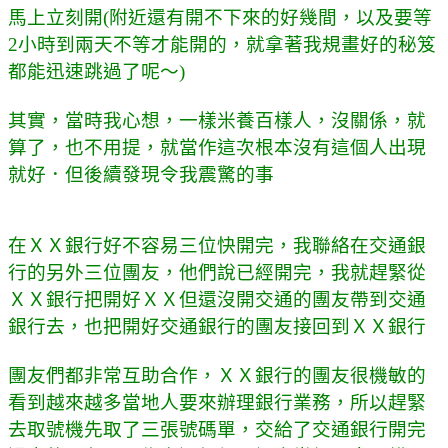
馬上立刻開(附近還有開不下來的好幾間，以及要等
2小時到兩天不等才能開的，就拿著我規畫好的秘笈
都能迅速跳過了呢～)
其實，當時我心想，一樣米養百樣人，沒關係，就
算了，也不用提，就當作這次根本沒有這個人出現
就好．但後續發現令我震驚的事
在ＸＸ銀行好不容易三位快開完，我聯絡在交通銀
行的另外三位團友，他們說已經開完，我就趕緊
從
ＸＸ銀行把開好ＸＸ但還沒開交通的團友帶到交通
銀行去，也把開好
交通銀行的團友接回到ＸＸ銀行
團友們都非常互助合作，ＸＸ銀行的團友很機敏的
看到越來越多當地人要來辦理銀行業務，所以趕緊
去取號機先取了三張號碼單，交給了交通銀行開完