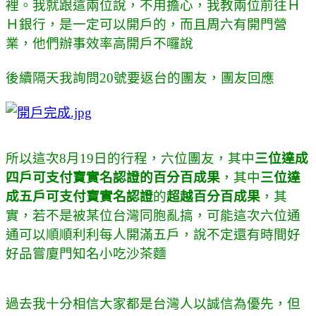
裡。我就跟這兩位說，不用擔心，我教兩位前往Ｈ
Ｈ銀行，是一定可以開戶的，而且周六有開門營
業，他們辦事效率高開戶不囉說
後續隔天我詢問20號要返台的團友，團友回應
所以這次8月19日的行程，六位團友，其中
三位達成
四戶可支付寶實名認證的百分百成果
，其中
三位達
成五戶
可支付寶實名認證
的
超越百分百成果
，其
實，若不是被某位台灣同胞亂搞，可能這次六位通
通可以順順利利每人開滿五戶，說不定還有時間好
好品嘗廈門知名小吃沙茶麵
過去我十分相信大家都是台灣人以誠信為優先，但