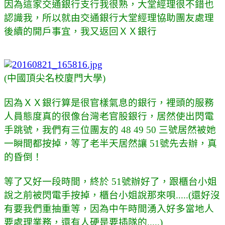
因為這家交通銀行支行我很熟，大堂經理很不錯也
認識我，所以就由交通銀行大堂經理協助團友處理
後續的開戶事宜，我又返回ＸＸ銀行
(中國頂尖名校廈門大學)
因為ＸＸ銀行算是很官樣氣息的銀行，裡頭的服務
人員態度真的很像台灣老官股銀行，居然使出閃電
手跳號，我們有三位團友的 48 49 50 三號居然被她
一瞬間都按掉，等了老半天居然讓 51號先去辦，真
的昏倒！
等了又好一段時間，終於 51號辦好了，跟櫃台小姐
說之前被閃電手按掉，櫃台小姐說那來唄.....(還好沒
有要我們重抽重等，因為中午時間湧入好多當地人
要處理業務，還有人硬是要插隊的.....)