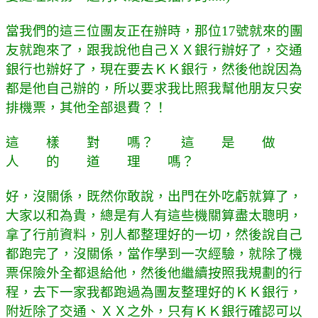
當我們的這三位團友正在辦時，那位17號就來的團
友就跑來了，跟我說他自己ＸＸ銀行辦好了，交通
銀行也辦好了，現在要去ＫＫ銀行，然後他說因為
都是他自己辦的，所以要求我比照我幫他朋友只安
排機票，其他全部退費？！
這 樣 對 嗎？ 這 是 做
人 的 道 理 嗎？
好，沒關係，既然你敢說，出門在外吃虧就算了，
大家以和為貴，總是有人有這些機關算盡太聰明，
拿了行前資料，別人都整理好的一切，然後說自己
都跑完了，沒關係，當作學到一次經驗，就除了機
票保險外全都退給他，然後他繼續按照我規劃的行
程，去下一家我都跑過為團友整理好的ＫＫ銀行，
附近除了交通、ＸＸ之外，只有ＫＫ銀行確認可以