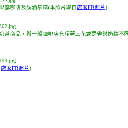
果露咖啡及調酒拿鐵
(
本
照片取自
店家FB照片
)
奶茶商品，與一般咖啡店充斥著三花或是雀巢奶精不
自
店家FB照片
)