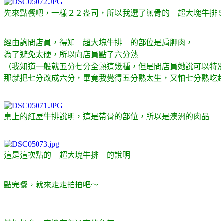
先來點餐吧，一樣２２盎司，所以我選了無骨的 超大塊牛排
經由詢問店員，得知 超大塊牛排 的部位是肩胛肉，
為了避免太硬，所以向店員點了六分熟
（我知道一般就五分七分全熟這幾種，但是問店員她說可以特
那就把七分改成六分，畢竟我覺得五分熟太生，又怕七分熟吃
桌上的紅屋牛排說明，這是帶骨的部位，所以是澳洲的肉品
這是這次點的 超大塊牛排 的說明
點完餐，就來走走拍拍吧～