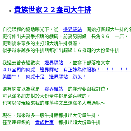
貴族世家２２盎司大牛排
自從媒體的協助曝光下，從
邊界驛站
開始打響超大牛排的
更衍伸出夫妻爭招牌的戲碼，前妻另開設 長角９６ 一店，
更到後來眾多的主打超大塊牛排餐廳，
似乎越來越多的牛排館都推出超過１６盎司的大份量牛排
我過去曾去過數次
邊界驛站
，並寫下部落格文章
４０盎司的肉感 邊界驛站 有正妹為你服務！！！！！！！
美國牛！ 肉感十足 邊界驛站 趴兔！
還有網友以為我是
邊界驛站
的襄理要跟我訂位，
可見滿多網友對於大份量牛排是滿喜歡的，
也可以發現原來我的部落格文章還滿多人看過呢～
現在，越來越多一般牛排館都推出大份量牛排，
甚至連連鎖的
貴族世家
都推出超大份量牛排