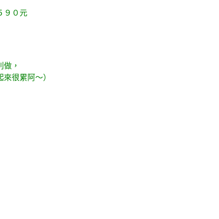
５９０元
別做，
起來很累阿～）