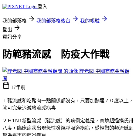
登入
我的部落格
我的部落格後台
我的帳號
登出
資訊分享
防範豬流感 防疫大作戰
貍老闆-中國商務金融顧
問
17年前
１豬流感和吃豬肉一點關係都沒有，只要加熱達７０度以上，
就可完全消滅豬流感病毒
２Ｈ1Ｎ1新型流感（豬流感）的病例定義是，高燒超過攝氏卅
八度，臨床症狀出現急性發燒呼吸道疾病，從輕微的類流感到
較為嚴重的肺炎都算