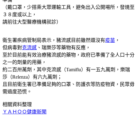
（戴口罩，少搭乘大眾運輸工具，避免出入公開場所，發燒至
３８度或以上，
請前往大型醫療機構就診）
衛生署疾病管制局表示，豬流感目前雖然還沒有
疫苗
，
但病毒對
克流感
、瑞樂莎等藥物有反應，
至於目前能有效治療豬流感的藥物，政府已準備了全人口十分
之一的劑量的用藥，
約二百卅萬劑，其中克流感（Tamiflu）有一五九萬劑，樂瑞
莎（Relenza）有六九萬劑；
且目前衛生署已準備足夠的口罩、防護衣等防疫物資，民眾毋
需過度恐慌。
相關資料整理
ＹＡＨＯＯ健康新聞