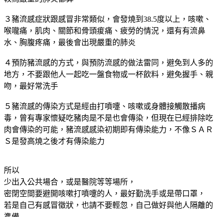
３豬流感症狀跟感冒非常類似，會發燒到38.5度以上，咳嗽、
喉嚨痛，肌肉、關節和骨頭痠痛、疲勞的情況，還有有流鼻
水、胸腹疼痛，最後會出現嚴重的肺炎
４預防豬流感的方式，與預防流感的做法雷同，避免到人多的
地方，不要跟他人一起吃一盤食物或一杯飲料，避免握手、親
吻，最好常洗手
５豬流感的傳染方式是經由打噴嚏、咳嗽或身體接觸散播病
毒，曾有專家懷疑吃豬肉是不是也會傳染，但現在已經排除吃
肉會傳染的可能，豬流感感染初期即有傳染能力，不像ＳＡＲ
Ｓ是發高燒之後才有傳染能力
所以
少出入公共場合，或是醫院等等場所，
密閉空間要避開咳嗽打噴嚏的人，最好勤洗手或是帶口罩，
若是自己有感冒徵狀，也請不要輕忽，自己做好與他人隔離的
準備