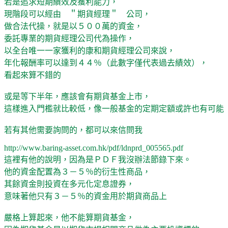
若是追求短期績效及獲利能力，
現階段可以經由 ＂期貨經理＂ 公司，
做合法代操，就是以５００萬的資金，
委託專業的期貨經理公司代為操作，
以全台唯一一家獲利的康和期貨經理公司來說，
年化報酬率可以達到４４％（此數字僅代表過去績效），
看起來算不錯的
或是等下半年，應該會有期貨基金上市，
這樣進入門檻就比較低，像一般基金的定期定額或許也有可能
若有其他需要詢問的，都可以來信問我
http://www.baring-asset.com.hk/pdf/ldnprd_005565.pdf
這裡有他的說明，因為是ＰＤＦ我沒辦法節錄下來。
他的資金配置為３－５％的衍生性商品，
其餘資金則投資在多元化定息證券，
意味著他只有３－５％的資金用於期貨商品上
嚴格上算起來，他不能算期貨基金，