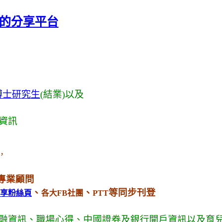
-的分享平台
博士研究生
(結業)以及
資訊
，
專業顧問
、
、
等同步刊登
享粉絲頁
各大FB社團
PTT
融資訊
、
職場心得
、中國證券及銀行開戶資訊
以及育