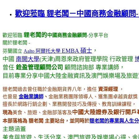
歡迎蒞臨 貍老闆－中國商務金融顧問
貍老闆的
歡迎蒞臨
中國商務金融顧問-
分享平台
關於貍老闆 -
EMBA 碩士
，
芬蘭國立
Aalto 阿爾托大學
中國
南開大學
(天津)周恩來政府管理學院 行政管理
曾任
銓盈管理顧問公司
顧問諮詢部 專業講師，
目前專業分享中國大陸金融資訊及澳門娛樂場及旅遊
貍老闆過去曾任職於金融期貨界八年，擔任
資深經理
，
也曾是
金融業講師
、
金融業務團隊領導人、獲集團卓越貢獻獎
擅長於網路行銷企劃、業務開發技巧及傳授、教育訓練課程，
中國大陸證券及銀行開戶
現為
美食、旅遊、
金融部落客及
本部落格為 貍老闆 主要站台，並同時於
貍老闆的專業與人生分
主題涵蓋
美食與旅遊
、生活
分享
、澳門旅遊及娛樂場心得
、
金