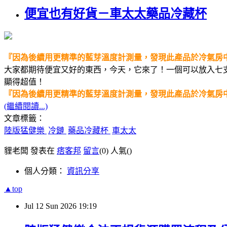
便宜也有好貨－車太太藥品冷藏杯
『因為後續用更精準的藍芽溫度計測量，發現此產品於冷氣房
大家都期待便宜又好的東西，今天，它來了！一個可以放入七支
顯得超值！
『因為後續用更精準的藍芽溫度計測量，發現此產品於冷氣房
(繼續閱讀...)
文章標籤：
陸版猛健樂
冷鏈
藥品冷藏杯
車太太
貍老闆 發表在
痞客邦
留言
(0)
人氣(
)
個人分類：
資訊分享
▲top
Jul
12
Sun
2026
19:19