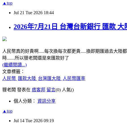
▲top
Jul
21
Tue
2026
18:44
2026年7月21日 台灣台新銀行 匯款
人民幣真的好貴啊.....每次換每次都更貴.....換即期匯
時.......所以貍老闆還是來匯款好了
(繼續閱讀...)
文章標籤：
人民幣
匯款大陸
台灣匯大陸
人民幣匯率
貍老闆 發表在
痞客邦
留言
(0)
人氣(
)
個人分類：
資訊分享
▲top
Jul
14
Tue
2026
09:19