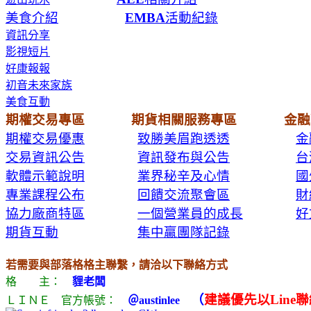
美食介紹
EMBA
活動紀錄
資訊分享
影視短片
好康報報
初音未來家族
美食互動
期權交易專區
期貨相關服務專區
金融
期權交易優惠
致勝美眉跑透透
金
交易資訊公告
資訊發布與公告
台
軟體示範說明
業界秘辛及心情
國
專業課程公布
回饋交流聚會區
財
協力廠商特區
一個營業員的成長
好
期貨互動
集中贏團隊記錄
若需要與部落格格主聯繫，請洽以下聯絡方式
格 主：
貍老闆
（
建議優先以Line
ＬＩＮＥ 官方帳號：
＠austinlee