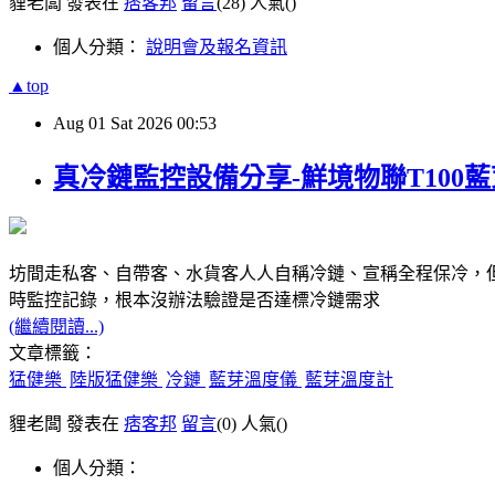
貍老闆 發表在
痞客邦
留言
(28)
人氣(
)
個人分類：
說明會及報名資訊
▲top
Aug
01
Sat
2026
00:53
真冷鏈監控設備分享-鮮境物聯T100
坊間走私客、自帶客、水貨客人人自稱冷鏈、宣稱全程保冷，
時監控記錄，根本沒辦法驗證是否達標冷鏈需求
(繼續閱讀...)
文章標籤：
猛健樂
陸版猛健樂
冷鏈
藍芽溫度儀
藍芽溫度計
貍老闆 發表在
痞客邦
留言
(0)
人氣(
)
個人分類：