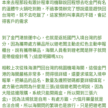
本來去程那段有跟計程車司機聊說回程想去吃金門有名
的溫體牛火鍋吃到飽，不過事情辦完了想說還是趕快回
台灣吧，就不去吃飯了，這家預約叫車真的不錯，會記
得客戶的需求
到了金門港旅運中心，也就是返抵國門入境台灣的部
分，因為攜帶處方藥品所以貍老闆主動走紅色主動申報
櫃台，說有攜帶藥品，海關人員看到貍老闆是胖子就問
是帶瘦瘦針嗎？(這麼明顯嗎XD)
相較上次從珠海澳門回台灣的桃園機場海關，這個金門
港的海關嚴格非常多，問得很詳細，還要求填寫入境申
報單，把藥品的品名、數量及護照號碼都要詳細填寫，
處方籤也詢問為什麼是三張(這個貍老闆也明說，因為
大陸這邊限購，系統只能開兩盒，所以開到三張六
盒)，因為法規就是自用、有處方籤、六個月藥量就是
合法合規，所以海關問的繁瑣也是放行，只是把貍老闆