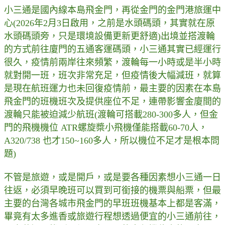
小三通是國內線本島飛金門，再從金門的金門港旅運中
心(2026年2月3日啟用，之前是水頭碼頭，其實就在原
水頭碼頭旁，只是環境設備更新更舒適)出境並搭渡輪
的方式前往廈門的五通客運碼頭，小三通其實已經運行
很久，疫情前兩岸往來頻繁，渡輪每一小時或是半小時
就對開一班，班次非常充足，但疫情後大幅減班，就算
是現在航班運力也未回復疫情前，最主要的因素在本島
飛金門的班機班次及提供座位不足，連帶影響金廈間的
渡輪只能被迫減少航班(渡輪可搭載280-300多人，但金
門的飛機機位 ATR螺旋槳小飛機僅能搭載60-70人，
A320/738 也才150~160多人，所以機位不足才是根本問
題)
不管是旅遊，或是開戶，或是要各種因素想小三通一日
往返，必須早晚班可以買到可銜接的機票與船票，但最
主要的台灣各城市飛金門的早班班機基本上都是客滿，
畢竟有太多進香或旅遊行程想透過便宜的小三通前往，