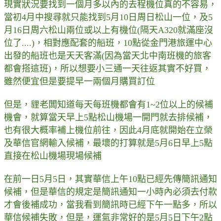
現實狀況要找到一個月多以內的去程機位真的不容易，
當初4月中搜尋就只能找到5月10日周日松山一位，及5
月16日周六松山兩位或以上有機位(隔天A320就滿座沒
位了....)，相對應配套的船班，10點從金門港旅運中心
出發的船班也是天天客滿(因為當天北中南班機的旅客
都會搭這班)，所以想要小三通一天往返其實不好買，
雖然便宜但是要提早一兩個月購買訂位
但是，貍老闆知道每天每班機都會有1~2位以上的候補
機會，就算當天早上5點松山機場一開門就去排候補，
也有很大概率補上機位前往，因此4月底就開始在立榮
及華信官網輸入候補，最壞的打算就是5月6日早上5點
直接在松山機場現場候補
在前一日5月5日，其實華信上午10點已經先傳簡訊通知
候補，但是華信的規定是簡訊通知一小時內必須去付款
才會後補成功，當我看到簡訊時已經下午一點多，所以
華信候補失敗，但是，運氣非常好的是5月5日下午2點