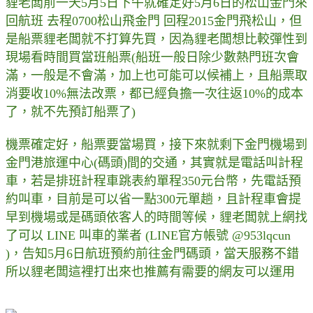
貍老闆前一天5月5日下午就確定好5月6日的松山金門來
回航班 去程0700松山飛金門 回程2015金門飛松山，但
是船票貍老闆就不打算先買，因為貍老闆想比較彈性到
現場看時間買當班船票(船班一般日除少數熱門班次會
滿，一般是不會滿，加上也可能可以候補上，且船票取
消要收10%無法改票，都已經負擔一次往返10%的成本
了，就不先預訂船票了)
機票確定好，船票要當場買，接下來就剩下金門機場到
金門港旅運中心(碼頭)間的交通，其實就是電話叫計程
車，若是排班計程車跳表約單程350元台幣，先電話預
約叫車，目前是可以省一點300元單趟，且計程車會提
早到機場或是碼頭依客人的時間等候，貍老闆就上網找
了可以 LINE 叫車的業者 (LINE官方帳號 @953lqcun
)，告知5月6日航班預約前往金門碼頭，當天服務不錯
所以貍老闆這裡打出來也推薦有需要的網友可以運用