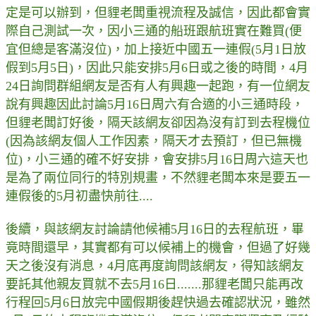
定是可以辦到，但貍老闆重視流程及誠信，因此都會實
際自己測試一次，因小三通的船班跟航班實在難買(便
宜但總是客滿沒位)，加上接近中國五一連假(5月1日放
假到5月5日)，因此只能安排5月6日或之後的時間，4月
24日詢問群組網友是否有人有興趣一起跑，有一位網友
說有興趣因此討論5月16日周六有合適的小三通時段，
但貍老闆訂好後，隔天該網友卻因為沒有訂到去程機位
(因為該網友個人工作因素，隔天才去預訂，但已無機
位)，小三通的確不好安排，會安排5月16日周六這天也
是為了兩位同行的特別規畫，不然貍老闆本來是要五一
連假後的5月初盡快前往....
後續，與該網友討論請他候補5月16日的去程航班，畢
竟時間還早，其實都有可以候補上的機會，但過了好幾
天之後沒有消息，4月底再度詢問該網友，得知該網友
要託其他親友買就不去5月16日.......那貍老闆只能再改
行程回5月6日放完中國假期後趕快過去確認狀況，雖然