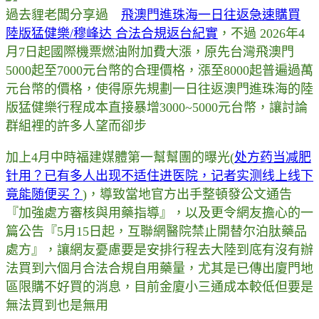
過去貍老闆分享過
飛澳門進珠海一日往返急速購買
陸版猛健樂/穆峰达 合法合規返台紀實
，不過 2026年4
月7日起國際機票燃油附加費大漲，原先台灣飛澳門
5000起至7000元台幣的合理價格，漲至8000起普遍過萬
元台幣的價格，使得原先規劃一日往返澳門進珠海的陸
版猛健樂行程成本直接暴增3000~5000元台幣，讓討論
群組裡的許多人望而卻步
加上4月中時福建媒體第一幫幫團的曝光(
处方药当减肥
针用？已有多人出现不适住进医院，记者实测线上线下
竟能随便买？
)，導致當地官方出手整頓發公文通告
『加強處方審核與用藥指導』，以及更令網友擔心的一
篇公告『5月15日起，互聯網醫院禁止開替尔泊肽藥品
處方』，讓網友憂慮要是安排行程去大陸到底有沒有辦
法買到六個月合法合規自用藥量，尤其是已傳出廈門地
區限購不好買的消息，目前金廈小三通成本較低但要是
無法買到也是無用