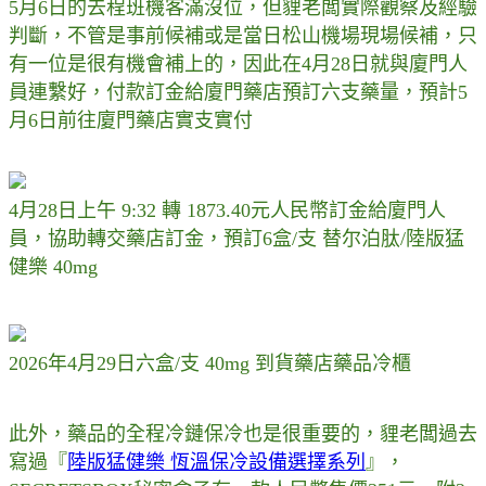
5月6日的去程班機客滿沒位，但貍老闆實際觀察及經驗
判斷，不管是事前候補或是當日松山機場現場候補，只
有一位是很有機會補上的，因此在4月28日就與廈門人
員連繫好，付款訂金給廈門藥店預訂六支藥量，預計5
月6日前往廈門藥店實支實付
4月28日上午 9:32 轉 1873.40元人民幣訂金給廈門人
員，協助轉交藥店訂金，預訂6盒/支 替尔泊肽/陸版猛
健樂 40mg
2026年4月29日六盒/支 40mg 到貨藥店藥品冷櫃
此外，藥品的全程冷鏈保冷也是很重要的，貍老闆過去
寫過『
陸版猛健樂 恆溫保冷設備選擇系列
』，