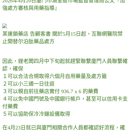
2026年4月20日廈門市湖里區市場監督管理局公文『加
強處方審核與用藥指導』
某連鎖藥店 告顧客書 關於5月15日起，互聯網醫院禁
止開替尔泊肽藥品處方
因此，貍老闆四月中下旬起就趕緊聯繫廈門人員聯繫確
認，確保
１可以合法合規取得六個月自用藥量及處方籤
２可以小三通一日往返
３可以親自前往藥店實付 936.7 x 6 的藥費
４可以免中國門號及中國銀行帳戶，甚至可以信用卡支
付藥費
５可以協助保冷冷鏈設備取得
在4月23日就已與廈門相關合作人員都確認好流程，確