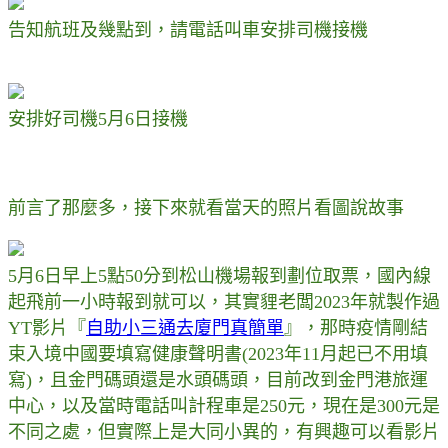
告知航班及幾點到，請電話叫車安排司機接機
安排好司機5月6日接機
前言了那麼多，接下來就看當天的照片看圖說故事
5月6日早上5點50分到松山機場報到劃位取票，國內線
起飛前一小時報到就可以，其實貍老闆2023年就製作過
YT影片『
自助小三通去廈門真簡單
』，那時疫情剛結
束入境中國要填寫健康聲明書(2023年11月起已不用填
寫)，且金門碼頭還是水頭碼頭，目前改到金門港旅運
中心，以及當時電話叫計程車是250元，現在是300元是
不同之處，但實際上是大同小異的，有興趣可以看影片