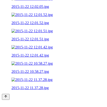
2015-11-22 12.02.05.jpg
2015-11-22 12.01.52.jpg
2015-11-22 12.01.51.jpg
2015-11-22 12.01.42.jpg
2015-11-22 10.58.27.jpg
2015-11-22 11.37.28.jpg