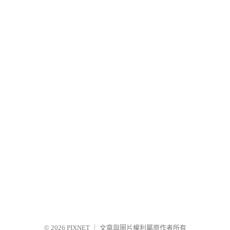
© 2026
PIXNET
｜
文章與圖片權利屬原作者所有