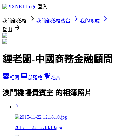
登入
我的部落格
我的部落格後台
我的帳號
登出
貍老闆-中國商務金融顧問
相簿
部落格
名片
澳門機場貴賓室 的相簿照片
2015-11-22 12.18.10.jpg