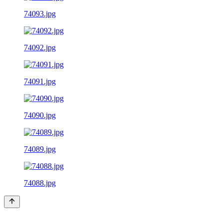
74093.jpg
74092.jpg
74091.jpg
74090.jpg
74089.jpg
74088.jpg