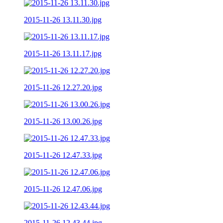
2015-11-26 13.11.30.jpg
2015-11-26 13.11.17.jpg
2015-11-26 12.27.20.jpg
2015-11-26 13.00.26.jpg
2015-11-26 12.47.33.jpg
2015-11-26 12.47.06.jpg
2015-11-26 12.43.44.jpg