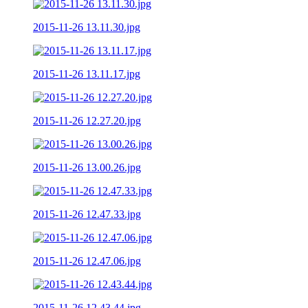
2015-11-26 13.11.30.jpg
2015-11-26 13.11.17.jpg
2015-11-26 12.27.20.jpg
2015-11-26 13.00.26.jpg
2015-11-26 12.47.33.jpg
2015-11-26 12.47.06.jpg
2015-11-26 12.43.44.jpg