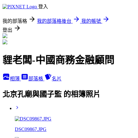
登入
我的部落格
我的部落格後台
我的帳號
登出
貍老闆-中國商務金融顧問
相簿
部落格
名片
北京孔廟與國子監 的相簿照片
DSC09867.JPG