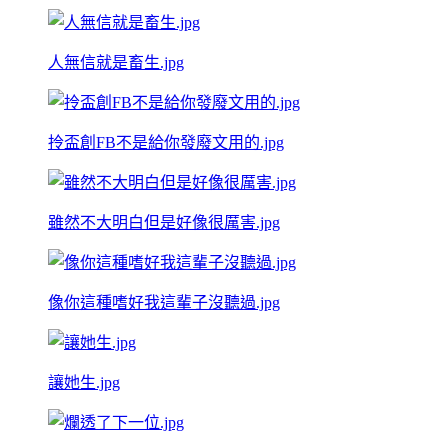
人無信就是畜生.jpg
拎盃創FB不是給你發廢文用的.jpg
雖然不大明白但是好像很厲害.jpg
像你這種嗜好我這輩子沒聽過.jpg
讓她生.jpg