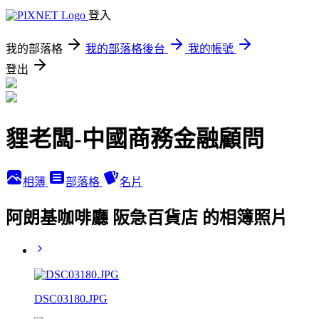
登入
我的部落格
我的部落格後台
我的帳號
登出
貍老闆-中國商務金融顧問
相簿
部落格
名片
阿朗基咖啡廳 阪急百貨店 的相簿照片
DSC03180.JPG