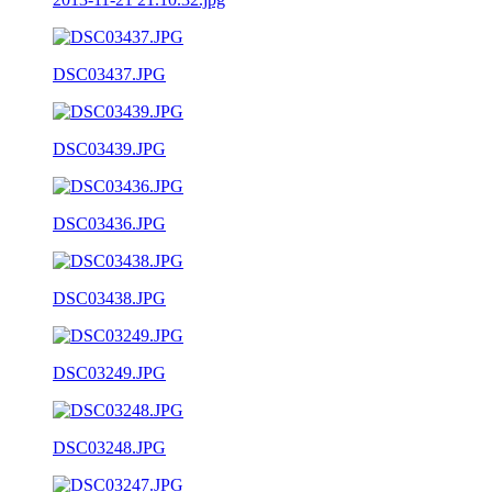
DSC03437.JPG
DSC03439.JPG
DSC03436.JPG
DSC03438.JPG
DSC03249.JPG
DSC03248.JPG