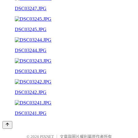
DSC03247.JPG
DSC03245.JPG
DSC03244.JPG
DSC03243.JPG
DSC03242.JPG
DSC03241.JPG
© 2026
PIXNET
｜
文章與圖片權利屬原作者所有