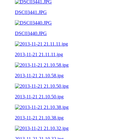
DSC03441.JPG
DSC03440.JPG
2013-11-21 21.11.11.jpg
2013-11-21 21.10.58.jpg
2013-11-21 21.10.50.jpg
2013-11-21 21.10.38.jpg
2013-11-21 21.10.32.jpg