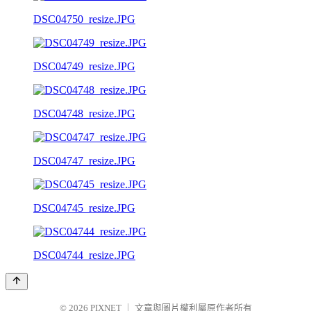
DSC04750_resize.JPG
DSC04749_resize.JPG
DSC04748_resize.JPG
DSC04747_resize.JPG
DSC04745_resize.JPG
DSC04744_resize.JPG
© 2026
PIXNET
｜
文章與圖片權利屬原作者所有