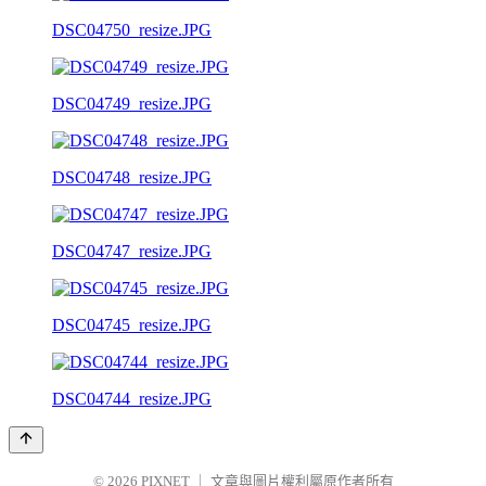
DSC04750_resize.JPG
DSC04749_resize.JPG
DSC04748_resize.JPG
DSC04747_resize.JPG
DSC04745_resize.JPG
DSC04744_resize.JPG
© 2026
PIXNET
｜
文章與圖片權利屬原作者所有