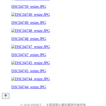
DSC04750_resize.JPG
DSC04749_resize.JPG
DSC04748_resize.JPG
DSC04747_resize.JPG
DSC04745_resize.JPG
DSC04744_resize.JPG
© 2026
PIXNET
｜
文章與圖片權利屬原作者所有