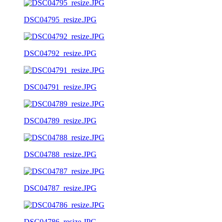
DSC04795_resize.JPG
DSC04792_resize.JPG
DSC04791_resize.JPG
DSC04789_resize.JPG
DSC04788_resize.JPG
DSC04787_resize.JPG
DSC04786_resize.JPG