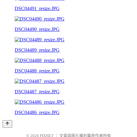
DSC04491_resize.JPG
DSC04490_resize.JPG
DSC04489_resize.JPG
DSC04488_resize.JPG
DSC04487_resize.JPG
DSC04486_resize.JPG
© 2026
PIXNET
｜
文章與圖片權利屬原作者所有