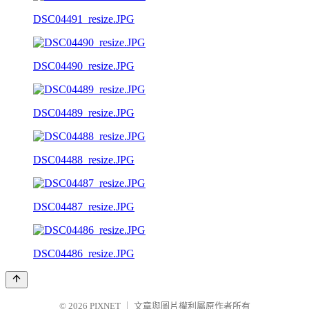
DSC04491_resize.JPG
DSC04490_resize.JPG
DSC04489_resize.JPG
DSC04488_resize.JPG
DSC04487_resize.JPG
DSC04486_resize.JPG
© 2026
PIXNET
｜
文章與圖片權利屬原作者所有