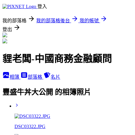
登入
我的部落格
我的部落格後台
我的帳號
登出
貍老闆-中國商務金融顧問
相簿
部落格
名片
豐盛牛丼大公開 的相簿照片
DSC03322.JPG