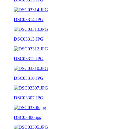
DSC03314.JPG
DSC03313.JPG
DSC03312.JPG
DSC03310.JPG
DSC03307.JPG
DSC03306.jpg