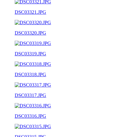
DSC03321.JPG
DSC03320.JPG
DSC03319.JPG
DSC03318.JPG
DSC03317.JPG
DSC03316.JPG
DSC03315.JPG