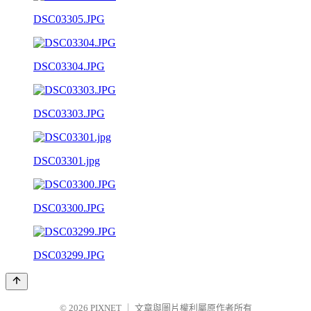
DSC03305.JPG
DSC03304.JPG
DSC03303.JPG
DSC03301.jpg
DSC03300.JPG
DSC03299.JPG
© 2026
PIXNET
｜
文章與圖片權利屬原作者所有