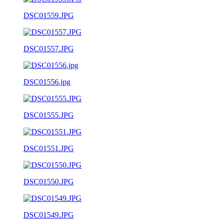
DSC01559.JPG
DSC01557.JPG
DSC01556.jpg
DSC01555.JPG
DSC01551.JPG
DSC01550.JPG
DSC01549.JPG