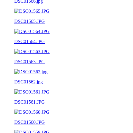
DSC01566.jpg
DSC01565.JPG
DSC01564.JPG
DSC01563.JPG
DSC01562.jpg
DSC01561.JPG
DSC01560.JPG